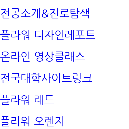
전공소개&진로탐색
플라워 디자인레포트
온라인 영상클래스
전국대학사이트링크
플라워 레드
플라워 오렌지