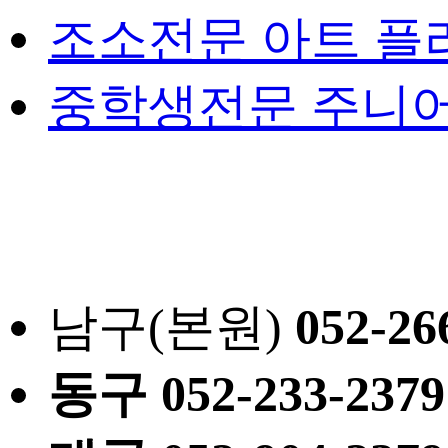
조소전문 아트 플
중학생전문 주니어
남구(본원)
052
-26
동구
052
-233-2379