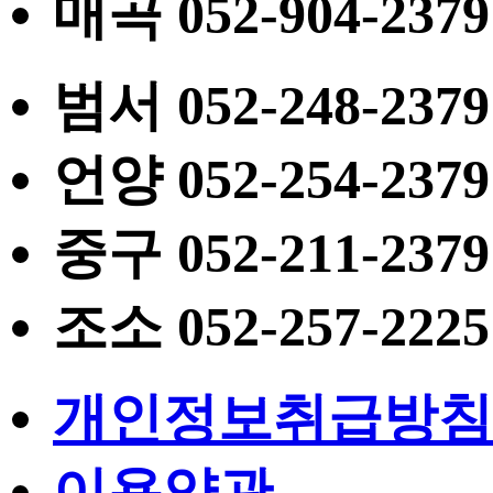
매곡
052
-904-2379
범서
052
-248-2379
언양
052
-254-2379
중구
052
-211-2379
조소
052
-257-2225
개인정보취급방침
이용약관