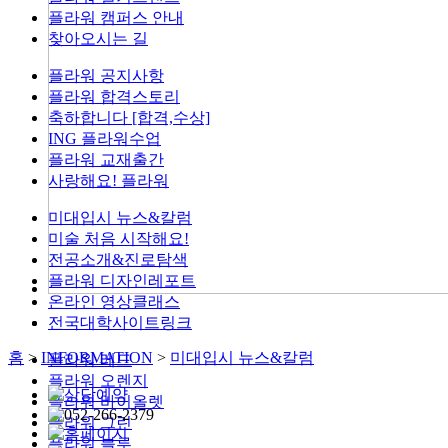
플라워 캠퍼스 안내
찾아오시는 길
플라워 공지사항
플라워 합격스토리
축하합니다 [합격,수상]
ING 플라워수업
플라워 교재출간
사랑해요! 플라워
미대입시 뉴스&칼럼
미술 처음 시작해요!
전공소개&진로탐색
플라워 디자인레포트
온라인 영상클래스
전국대학사이트링크
홈
>
INFORMATION
>
미대입시 뉴스&칼럼
플라워 레드
플라워 오렌지
플라워 바이올렛
플라워 그린
플라워 블루