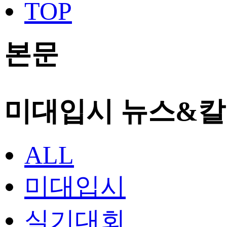
본문
미대입시 뉴스&
ALL
미대입시
실기대회