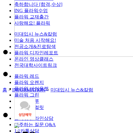
축하합니다 [합격,수상]
ING 플라워수업
플라워 교재출간
사랑해요! 플라워
미대입시 뉴스&칼럼
미술 처음 시작해요!
전공소개&진로탐색
플라워 디자인레포트
온라인 영상클래스
전국대학사이트링크
플라워 레드
플라워 오렌지
플라워 바이올렛
홈
>
INFORMATION
>
미대입시 뉴스&칼럼
플라워 그린
플라워 블루
플라워 초컬릿
플라워 온라인상담
자주하는 질문 Q&A
1:1카톡상담