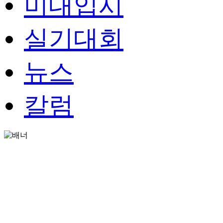
미대입시
실기대회
뉴스
칼럼