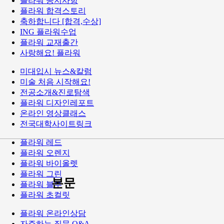
플라워 공지사항
플라워 합격스토리
축하합니다 [합격,수상]
ING 플라워수업
플라워 교재출간
사랑해요! 플라워
미대입시 뉴스&칼럼
미술 처음 시작해요!
전공소개&진로탐색
플라워 디자인레포트
온라인 영상클래스
전국대학사이트링크
플라워 레드
플라워 오렌지
플라워 바이올렛
플라워 그린
본문
플라워 블루
플라워 초컬릿
플라워 온라인상담
자주하는 질문 Q&A