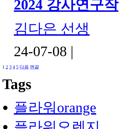
2024 강사연구작
김다은 선생
24-07-08 |
1
2
3
4
5
다음
맨끝
Tags
플라워orange
플라워오렌지