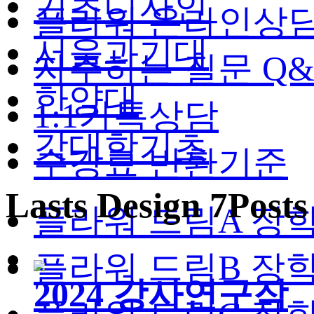
기초디자인
플라워 온라인상
서울과기대
자주하는 질문 Q&
한양대
1:1카톡상담
각대학기초
수강료 반환기준
Lasts Design 7Posts
플라워 드림A 장
플라워 드림B 장
2024 강사연구작